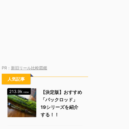
PR：
新旧リール比較図鑑
人気記事
213.9k
【決定版】おすすめ
view
「パックロッド」
19シリーズを紹介
する！！