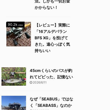
法。しかも一切お金
かからない！
90.2k
【レビュー】実際に
view
「16アルデバラン
BFS XG」を投げて
きた。遠心っぽく気
持ちいい
45cmくらいのバスが釣
れてビビった、記憶ない
2026/6/11
なぜ「SEABUS」ではな
く「SEABASS」なのか