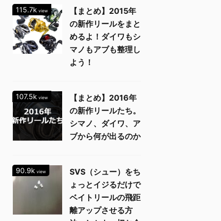
115.7k
【まとめ】2015年
view
の新作リールをまと
めるよ！ダイワもシ
マノもアブも整理し
よう！
107.5k
【まとめ】2016年
view
の新作リールたち。
シマノ、ダイワ、ア
ブから何が出るのか
90.9k
SVS（シュー）をち
view
ょっとイジるだけで
ベイトリールの飛距
離アップさせる方