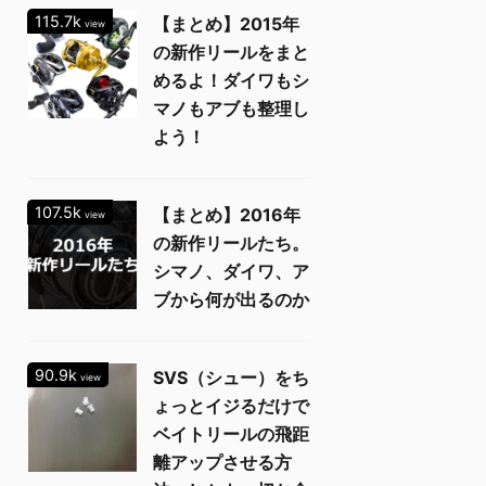
115.7k
【まとめ】2015年
view
の新作リールをまと
めるよ！ダイワもシ
マノもアブも整理し
よう！
107.5k
【まとめ】2016年
view
の新作リールたち。
シマノ、ダイワ、ア
ブから何が出るのか
90.9k
SVS（シュー）をち
view
ょっとイジるだけで
ベイトリールの飛距
離アップさせる方