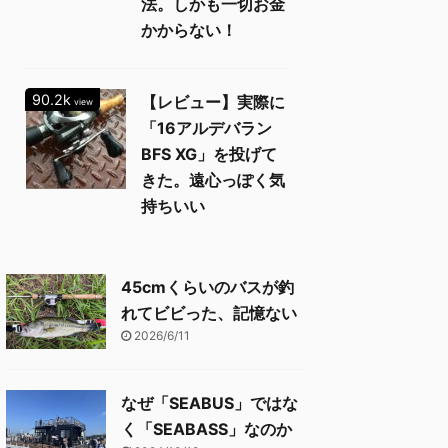
法。しかも一切お金
かからない！
90.2k
【レビュー】実際に
view
「16アルデバラン
BFS XG」を投げて
きた。遠心っぽく気
持ちいい
45cmくらいのバスが釣
れてビビった、記憶ない
2026/6/11
なぜ「SEABUS」ではな
く「SEABASS」なのか