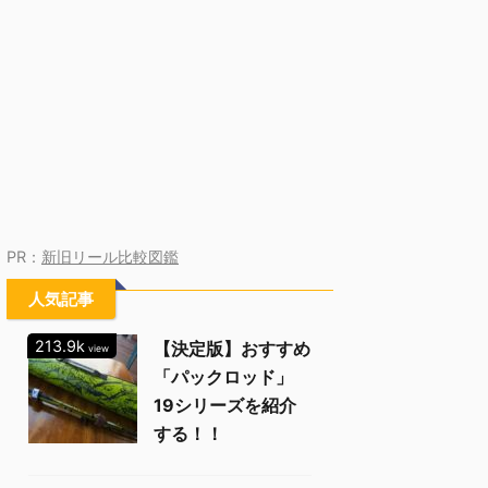
PR：
新旧リール比較図鑑
人気記事
213.9k
【決定版】おすすめ
view
「パックロッド」
19シリーズを紹介
する！！