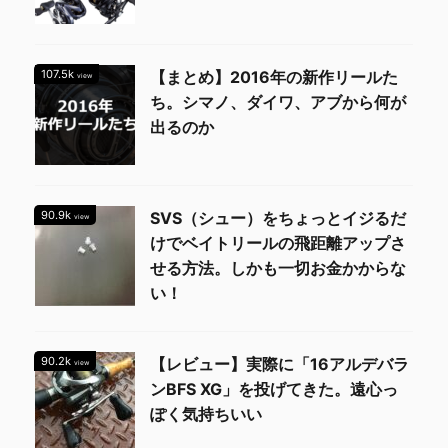
107.5k
【まとめ】2016年の新作リールた
view
ち。シマノ、ダイワ、アブから何が
出るのか
90.9k
SVS（シュー）をちょっとイジるだ
view
けでベイトリールの飛距離アップさ
せる方法。しかも一切お金かからな
い！
90.2k
【レビュー】実際に「16アルデバラ
view
ンBFS XG」を投げてきた。遠心っ
ぽく気持ちいい