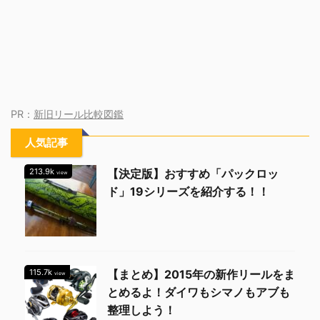
PR：
新旧リール比較図鑑
人気記事
213.9k
【決定版】おすすめ「パックロッ
view
ド」19シリーズを紹介する！！
115.7k
【まとめ】2015年の新作リールをま
view
とめるよ！ダイワもシマノもアブも
整理しよう！