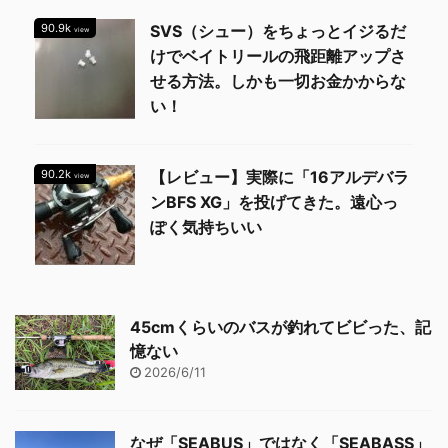
90.9k
SVS（シュー）をちょっとイジるだ
view
けでベイトリールの飛距離アップさ
せる方法。しかも一切お金かからな
い！
90.2k
【レビュー】実際に「16アルデバラ
view
ンBFS XG」を投げてきた。遠心っ
ぽく気持ちいい
45cmくらいのバスが釣れてビビった、記
憶ない
2026/6/11
なぜ「SEABUS」ではなく「SEABASS」