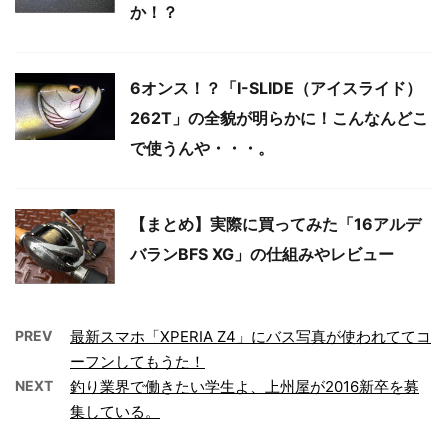
か！？
6オンス！？「I-SLIDE（アイスライド）
262T」の全貌が明らかに！こんなんどこ
で使うんや・・・。
【まとめ】実際に買ってみた「16アルデ
バランBFS XG」の仕組みやレビュー
PREV
最新スマホ「XPERIA Z4」にバス写真が使われててコ
ーフンしてもうた！
NEXT
釣り業界で働きたい学生よ、上州屋が2016新卒を募
集している。