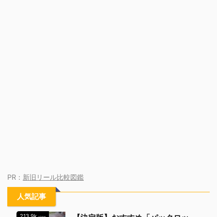
PR：
新旧リール比較図鑑
人気記事
213.9k
view