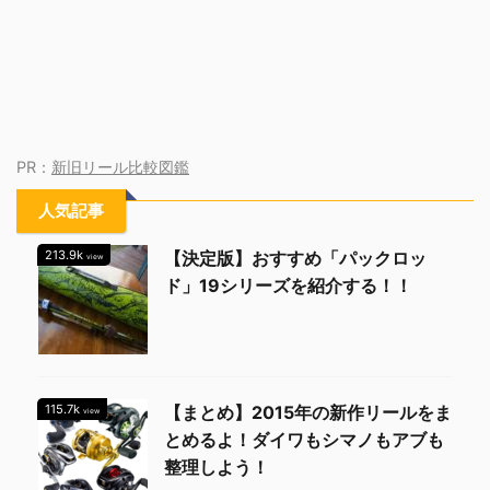
PR：
新旧リール比較図鑑
人気記事
213.9k
【決定版】おすすめ「パックロッ
view
ド」19シリーズを紹介する！！
115.7k
【まとめ】2015年の新作リールをま
view
とめるよ！ダイワもシマノもアブも
整理しよう！