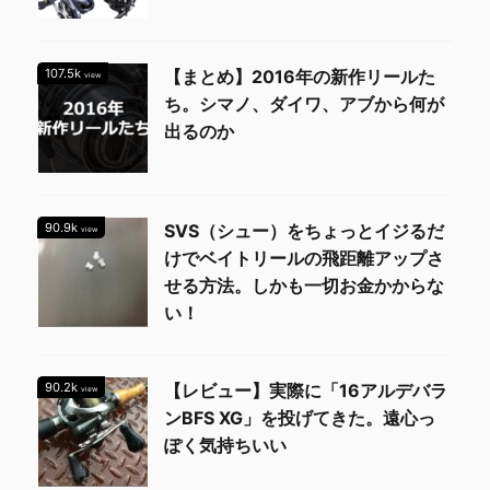
107.5k
【まとめ】2016年の新作リールた
view
ち。シマノ、ダイワ、アブから何が
出るのか
90.9k
SVS（シュー）をちょっとイジるだ
view
けでベイトリールの飛距離アップさ
せる方法。しかも一切お金かからな
い！
90.2k
【レビュー】実際に「16アルデバラ
view
ンBFS XG」を投げてきた。遠心っ
ぽく気持ちいい