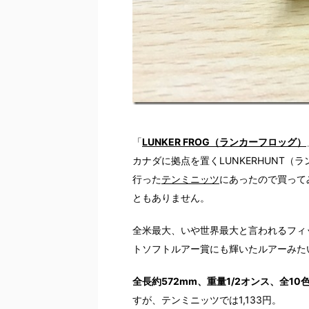
「
LUNKER FROG（ランカーフロッグ）
カナダに拠点を置くLUNKERHUNT
行った
テンミニッツ
にあったので買って
ともありません。
全米最大、いや世界最大と言われるフィッ
トソフトルアー賞にも輝いたルアーみた
全長約572mm、重量1/2オンス、全10
すが、テンミニッツでは1,133円。