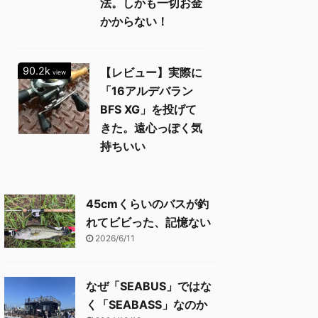
法。しかも一切お金
かからない！
90.2k
【レビュー】実際に
view
「16アルデバラン
BFS XG」を投げて
きた。遠心っぽく気
持ちいい
45cmくらいのバスが釣
れてビビった、記憶ない
2026/6/11
なぜ「SEABUS」ではな
く「SEABASS」なのか