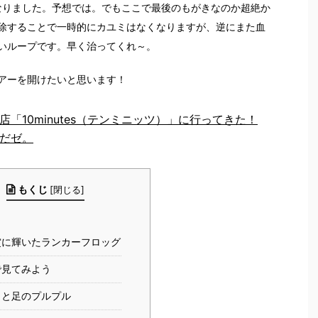
なりました。予想では。でもここで最後のもがきなのか超絶か
除することで一時的にカユミはなくなりますが、逆にまた血
いループです。早く治ってくれ～。
アーを開けたいと思います！
「10minutes（テンミニッツ）」に行ってきた！
だゼ。
もくじ
[
閉じる
]
賞に輝いたランカーフロッグ
で見てみよう
さと足のプルプル