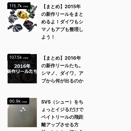
115.7k
【まとめ】2015年
view
の新作リールをまと
めるよ！ダイワもシ
マノもアブも整理し
よう！
107.5k
【まとめ】2016年
view
の新作リールたち。
シマノ、ダイワ、ア
ブから何が出るのか
90.9k
SVS（シュー）をち
view
ょっとイジるだけで
ベイトリールの飛距
離アップさせる方