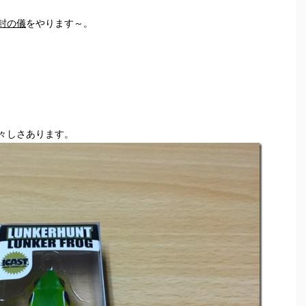
封の儀
をやります～。
々しさあります。