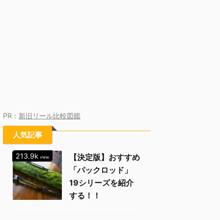
PR：
新旧リール比較図鑑
人気記事
213.9k
【決定版】おすすめ
view
「パックロッド」
19シリーズを紹介
する！！