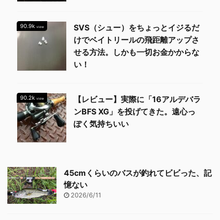
90.9k
SVS（シュー）をちょっとイジるだ
view
けでベイトリールの飛距離アップさ
せる方法。しかも一切お金かからな
い！
90.2k
【レビュー】実際に「16アルデバラ
view
ンBFS XG」を投げてきた。遠心っ
ぽく気持ちいい
45cmくらいのバスが釣れてビビった、記
憶ない
2026/6/11