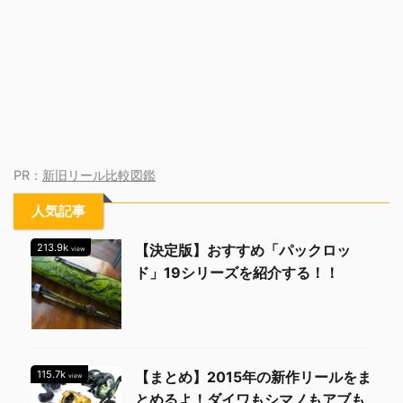
PR：
新旧リール比較図鑑
人気記事
213.9k
【決定版】おすすめ「パックロッ
view
ド」19シリーズを紹介する！！
115.7k
【まとめ】2015年の新作リールをま
view
とめるよ！ダイワもシマノもアブも