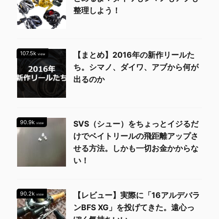
整理しよう！
107.5k
【まとめ】2016年の新作リールた
view
ち。シマノ、ダイワ、アブから何が
出るのか
90.9k
SVS（シュー）をちょっとイジるだ
view
けでベイトリールの飛距離アップさ
せる方法。しかも一切お金かからな
い！
90.2k
【レビュー】実際に「16アルデバラ
view
ンBFS XG」を投げてきた。遠心っ