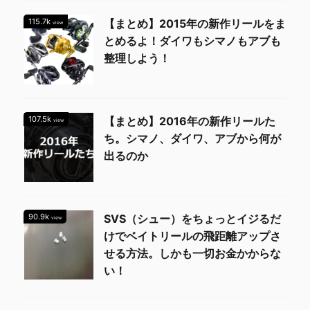
115.7k
【まとめ】2015年の新作リールをま
view
とめるよ！ダイワもシマノもアブも
整理しよう！
107.5k
【まとめ】2016年の新作リールた
view
ち。シマノ、ダイワ、アブから何が
出るのか
90.9k
SVS（シュー）をちょっとイジるだ
view
けでベイトリールの飛距離アップさ
せる方法。しかも一切お金かからな
い！