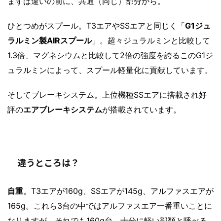
まずは違いの前に、共通（同じ）部分から。
ひとつめがスプール。T3エアやSSエアと同じく「
G1ジュ
ラルミン製AIRスプール
」。超々ジュラルミンと比較して
1.3倍、マグネシウムと比較して2倍の強度を誇るこのG1ジ
ュラルミンによって、スプール軽量化に貢献しています。
そしてブレーキシステム。上位機種SSエアに搭載され好
評の
エアブレーキシステム
が搭載されています。
違うところは？
自重
。T3エアが160g、SSエアが145g、アルファスエアが
165g。これら3台の中ではアルファスエア一番重いことに
なりますが、それでも160g台。十分に軽い部類と呼べる