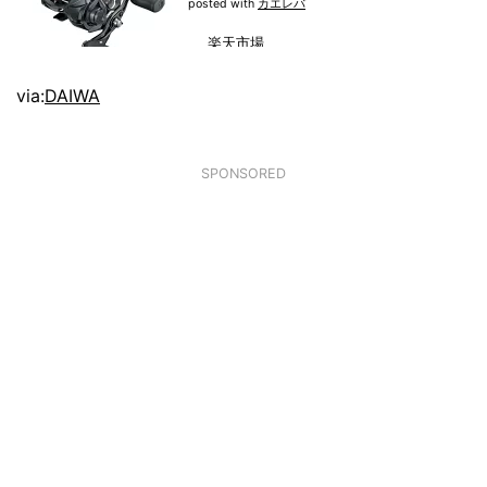
posted with
カエレバ
楽天市場
Amazon
via:
DAIWA
SPONSORED