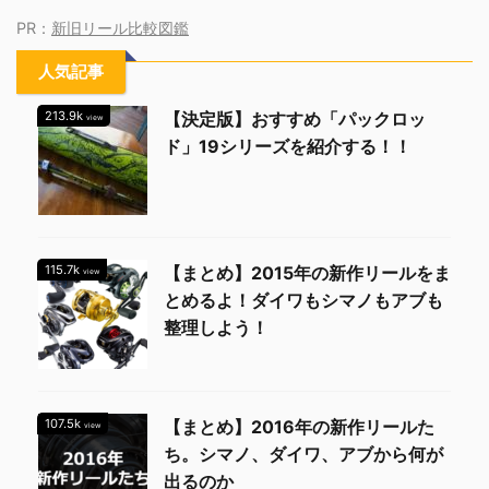
PR：
新旧リール比較図鑑
人気記事
213.9k
【決定版】おすすめ「パックロッ
view
ド」19シリーズを紹介する！！
115.7k
【まとめ】2015年の新作リールをま
view
とめるよ！ダイワもシマノもアブも
整理しよう！
107.5k
【まとめ】2016年の新作リールた
view
ち。シマノ、ダイワ、アブから何が
出るのか