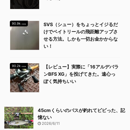
90.9k
SVS（シュー）をちょっとイジるだ
view
けでベイトリールの飛距離アップさ
せる方法。しかも一切お金かからな
い！
90.2k
【レビュー】実際に「16アルデバラ
view
ンBFS XG」を投げてきた。遠心っ
ぽく気持ちいい
45cmくらいのバスが釣れてビビった、記
憶ない
2026/6/11