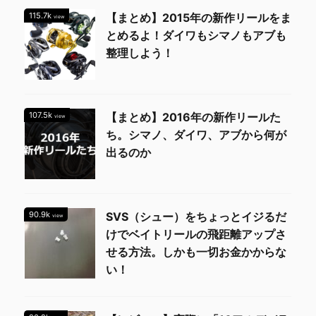
115.7k
【まとめ】2015年の新作リールをま
view
とめるよ！ダイワもシマノもアブも
整理しよう！
107.5k
【まとめ】2016年の新作リールた
view
ち。シマノ、ダイワ、アブから何が
出るのか
90.9k
SVS（シュー）をちょっとイジるだ
view
けでベイトリールの飛距離アップさ
せる方法。しかも一切お金かからな
い！