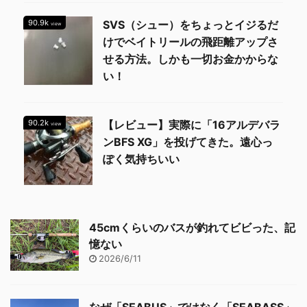
90.9k
SVS（シュー）をちょっとイジるだ
view
けでベイトリールの飛距離アップさ
せる方法。しかも一切お金かからな
い！
90.2k
【レビュー】実際に「16アルデバラ
view
ンBFS XG」を投げてきた。遠心っ
ぽく気持ちいい
45cmくらいのバスが釣れてビビった、記
憶ない
2026/6/11
なぜ「SEABUS」ではなく「SEABASS」