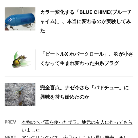
カラー変化する「BLUE CHIME(ブルーチ
ャイム)」、本当に変わるのか実験してみ
た
「ビートルX ホバークロール」、羽が小さ
くなって生まれ変わった虫系プラグ
完全盲点。ナゼ今さら「パドチュー」に
興味を持ち始めたのか
PREV
本物のヘビ革を使ったザラ。地元の友人に作ってもら
いました
NEXT
アングリングバス、今月からちょい早い発売。そし