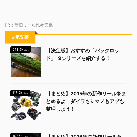
PR：
新旧リール比較図鑑
人気記事
213.9k
【決定版】おすすめ「パックロッ
view
ド」19シリーズを紹介する！！
115.7k
【まとめ】2015年の新作リールをま
view
とめるよ！ダイワもシマノもアブも
整理しよう！
107.5k
【まとめ】2016年の新作リールた
view