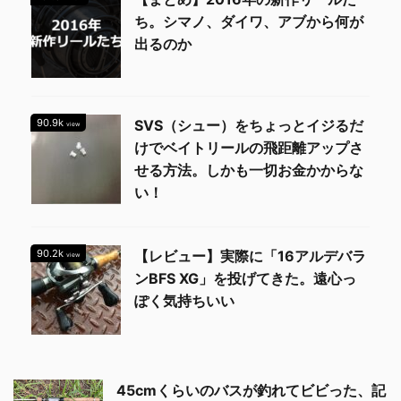
ち。シマノ、ダイワ、アブから何が
出るのか
90.9k
SVS（シュー）をちょっとイジるだ
view
けでベイトリールの飛距離アップさ
せる方法。しかも一切お金かからな
い！
90.2k
【レビュー】実際に「16アルデバラ
view
ンBFS XG」を投げてきた。遠心っ
ぽく気持ちいい
45cmくらいのバスが釣れてビビった、記