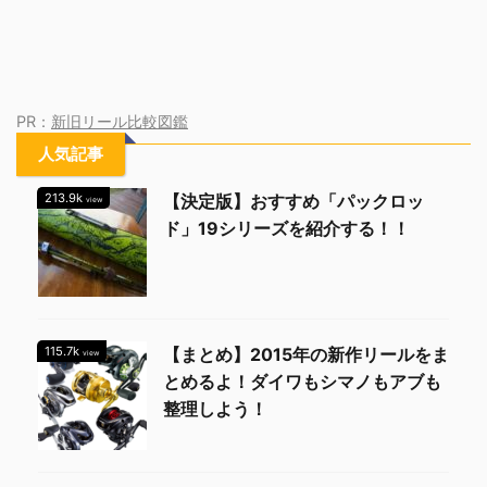
PR：
新旧リール比較図鑑
人気記事
213.9k
【決定版】おすすめ「パックロッ
view
ド」19シリーズを紹介する！！
115.7k
【まとめ】2015年の新作リールをま
view
とめるよ！ダイワもシマノもアブも
整理しよう！