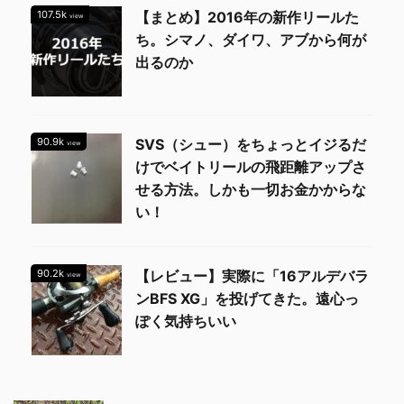
107.5k
【まとめ】2016年の新作リールた
view
ち。シマノ、ダイワ、アブから何が
出るのか
90.9k
SVS（シュー）をちょっとイジるだ
view
けでベイトリールの飛距離アップさ
せる方法。しかも一切お金かからな
い！
90.2k
【レビュー】実際に「16アルデバラ
view
ンBFS XG」を投げてきた。遠心っ
ぽく気持ちいい