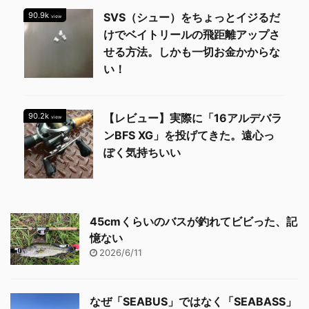
90.9k
SVS（シュー）をちょっとイジるだ
view
けでベイトリールの飛距離アップさ
せる方法。しかも一切お金かからな
い！
90.2k
【レビュー】実際に「16アルデバラ
view
ンBFS XG」を投げてきた。遠心っ
ぽく気持ちいい
45cmくらいのバスが釣れてビビった、記
憶ない
2026/6/11
なぜ「SEABUS」ではなく「SEABASS」