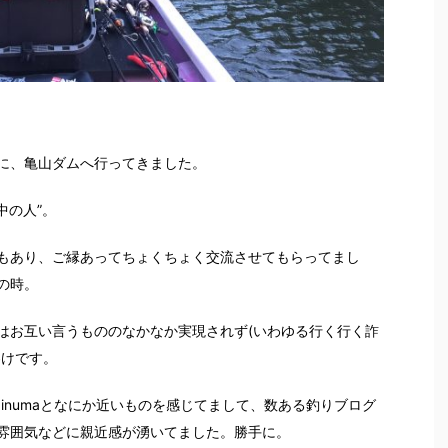
に、亀山ダムへ行ってきました。
中の人”。
もあり、ご縁あってちょくちょく交流させてもらってまし
の時。
はお互い言うもののなかなか実現されず(いわゆる行く行く詐
わけです。
ebinumaとなにか近いものを感じてまして、数ある釣りブログ
雰囲気などに親近感が湧いてました。勝手に。