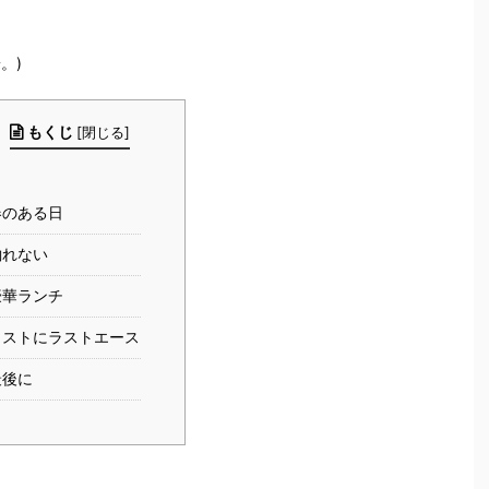
。)
もくじ
[
閉じる
]
春のある日
釣れない
豪華ランチ
ラストにラストエース
最後に