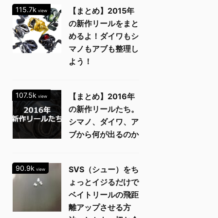
115.7k
【まとめ】2015年
view
の新作リールをまと
めるよ！ダイワもシ
マノもアブも整理し
よう！
107.5k
【まとめ】2016年
view
の新作リールたち。
シマノ、ダイワ、ア
ブから何が出るのか
90.9k
SVS（シュー）をち
view
ょっとイジるだけで
ベイトリールの飛距
離アップさせる方