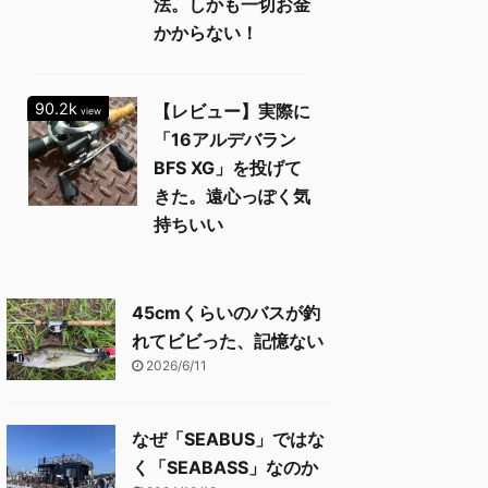
法。しかも一切お金
かからない！
90.2k
【レビュー】実際に
view
「16アルデバラン
BFS XG」を投げて
きた。遠心っぽく気
持ちいい
45cmくらいのバスが釣
れてビビった、記憶ない
2026/6/11
なぜ「SEABUS」ではな
く「SEABASS」なのか