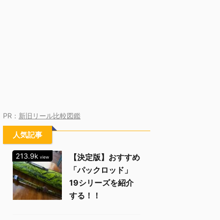
PR：
新旧リール比較図鑑
人気記事
213.9k
【決定版】おすすめ
view
「パックロッド」
19シリーズを紹介
する！！