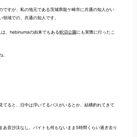
のですが、私の地元である茨城県龍ケ崎市に共通の知人がい
い領域での、共通の知人です。
は、hebinumaの由来でもある
蛇沼公園
にも実際に行ったこ
ね。
見てると、日中は浮いてるバスがいるとか、結構釣れてきて
まあ音沙汰なし。バイトも何もないまま5時間くらい過ぎ去り