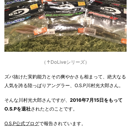
（↑DoLiveシリーズ）
ズバ抜けた実釣能力とその爽やかさも相まって、絶大なる
人気を誇る陸っぱりアングラー、O.S.P川村光大郎さん。
そんな川村光大郎さんですが、
2016年7月15日をもって
O.S.Pを退社
されたとのことです。
O.S.P公式ブログ
で報告されています。