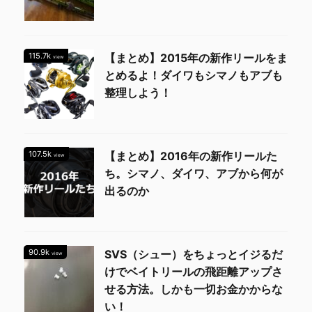
115.7k
【まとめ】2015年の新作リールをま
view
とめるよ！ダイワもシマノもアブも
整理しよう！
107.5k
【まとめ】2016年の新作リールた
view
ち。シマノ、ダイワ、アブから何が
出るのか
90.9k
SVS（シュー）をちょっとイジるだ
view
けでベイトリールの飛距離アップさ
せる方法。しかも一切お金かからな
い！