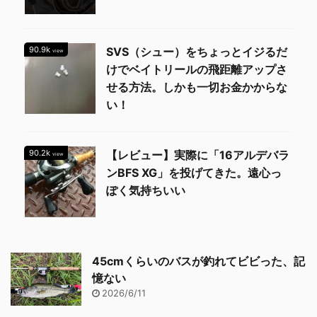
90.9k
SVS（シュー）をちょっとイジるだ
view
けでベイトリールの飛距離アップさ
せる方法。しかも一切お金かからな
い！
90.2k
【レビュー】実際に「16アルデバラ
view
ンBFS XG」を投げてきた。遠心っ
ぽく気持ちいい
45cmくらいのバスが釣れてビビった、記
憶ない
2026/6/11