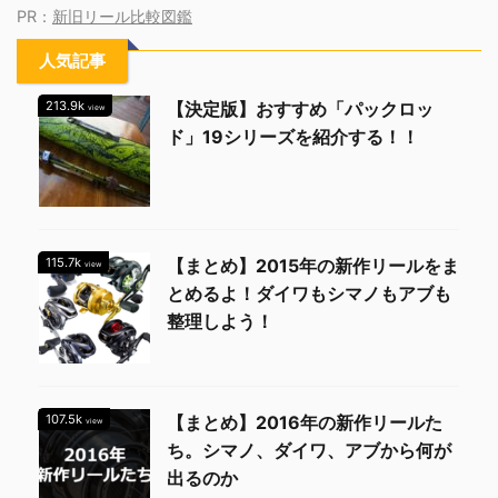
PR：
新旧リール比較図鑑
人気記事
213.9k
【決定版】おすすめ「パックロッ
view
ド」19シリーズを紹介する！！
115.7k
【まとめ】2015年の新作リールをま
view
とめるよ！ダイワもシマノもアブも
整理しよう！
107.5k
【まとめ】2016年の新作リールた
view
ち。シマノ、ダイワ、アブから何が
出るのか