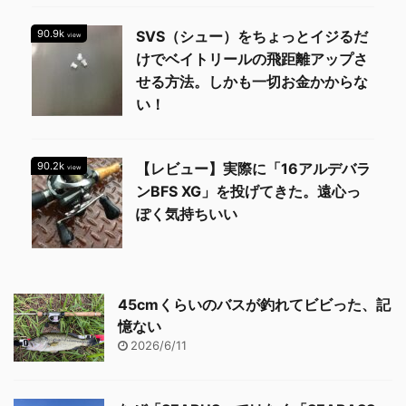
90.9k
SVS（シュー）をちょっとイジるだ
view
けでベイトリールの飛距離アップさ
せる方法。しかも一切お金かからな
い！
90.2k
【レビュー】実際に「16アルデバラ
view
ンBFS XG」を投げてきた。遠心っ
ぽく気持ちいい
45cmくらいのバスが釣れてビビった、記
憶ない
2026/6/11