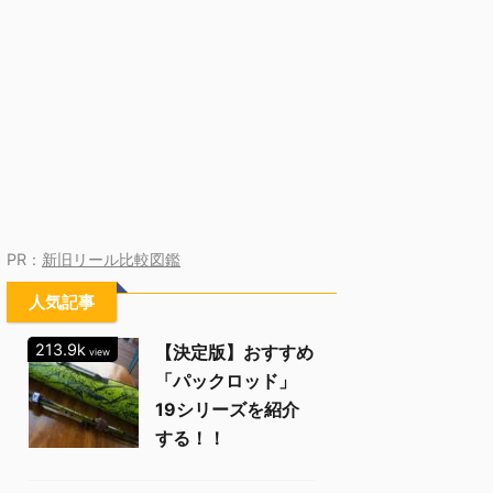
PR：
新旧リール比較図鑑
人気記事
213.9k
【決定版】おすすめ
view
「パックロッド」
19シリーズを紹介
する！！