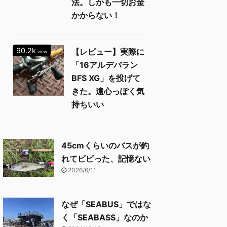
法。しかも一切お金
かからない！
90.2k
【レビュー】実際に
view
「16アルデバラン
BFS XG」を投げて
きた。遠心っぽく気
持ちいい
45cmくらいのバスが釣
れてビビった、記憶ない
2026/6/11
なぜ「SEABUS」ではな
く「SEABASS」なのか