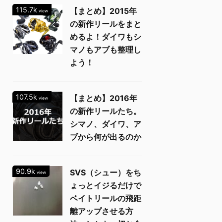
115.7k
【まとめ】2015年
view
の新作リールをまと
めるよ！ダイワもシ
マノもアブも整理し
よう！
107.5k
【まとめ】2016年
view
の新作リールたち。
シマノ、ダイワ、ア
ブから何が出るのか
90.9k
SVS（シュー）をち
view
ょっとイジるだけで
ベイトリールの飛距
離アップさせる方