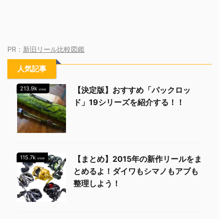
PR：
新旧リール比較図鑑
人気記事
213.9k
【決定版】おすすめ「パックロッ
view
ド」19シリーズを紹介する！！
115.7k
【まとめ】2015年の新作リールをま
view
とめるよ！ダイワもシマノもアブも
整理しよう！