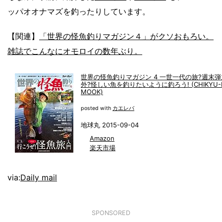
ッパオオナマズを釣ったりしています。
【関連】
「世界の怪魚釣りマガジン４」がクソおもろい。
雑誌でこんなにオモロイの数年ぶり。
世界の怪魚釣りマガジン 4 一世一代の旅?週末
外?怪しい魚を釣りたいように釣ろう! (CHIKYU-
MOOK)
posted with
カエレバ
地球丸 2015-09-04
Amazon
楽天市場
via:
Daily mail
SPONSORED