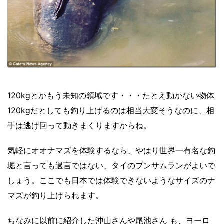
120kgとかもう未知の領域です・・・たとえ動かない物体
120kgだとしても釣り上げるのは相当大変そうなのに、相
手は逃げ回って動きまくりますからね。
気軽にオオナマズを体験するなら、やはり世界一有名な釣
堀と言っても過言ではない、タイの
ブンサムラン
がよいで
しょう。ここでも日本では体験できないようなサイズのナ
マズが釣り上げられます。
ちなみに以前に紹介した
沖山さん
や
尾池さん
も、ヨーロ