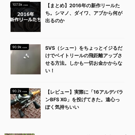
107.5k
【まとめ】2016年の新作リールた
view
ち。シマノ、ダイワ、アブから何が
出るのか
90.9k
SVS（シュー）をちょっとイジるだ
view
けでベイトリールの飛距離アップさ
せる方法。しかも一切お金かからな
い！
90.2k
【レビュー】実際に「16アルデバラ
view
ンBFS XG」を投げてきた。遠心っ
ぽく気持ちいい