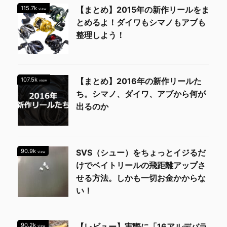
115.7k
【まとめ】2015年の新作リールをま
view
とめるよ！ダイワもシマノもアブも
整理しよう！
107.5k
【まとめ】2016年の新作リールた
view
ち。シマノ、ダイワ、アブから何が
出るのか
90.9k
SVS（シュー）をちょっとイジるだ
view
けでベイトリールの飛距離アップさ
せる方法。しかも一切お金かからな
い！
90.2k
【レビュー】実際に「16アルデバラ
view