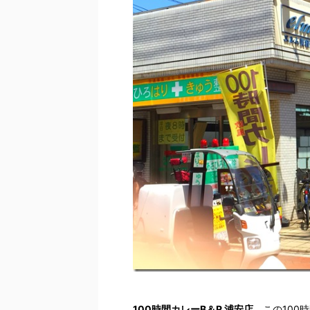
100時間カレーB＆R 浦安店
。この100