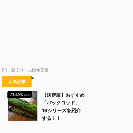
PR：
新旧リール比較図鑑
人気記事
213.9k
【決定版】おすすめ
view
「パックロッド」
19シリーズを紹介
する！！