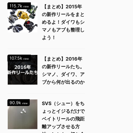
115.7k
【まとめ】2015年
view
の新作リールをまと
めるよ！ダイワもシ
マノもアブも整理し
よう！
107.5k
【まとめ】2016年
view
の新作リールたち。
シマノ、ダイワ、ア
ブから何が出るのか
90.9k
SVS（シュー）をち
view
ょっとイジるだけで
ベイトリールの飛距
離アップさせる方