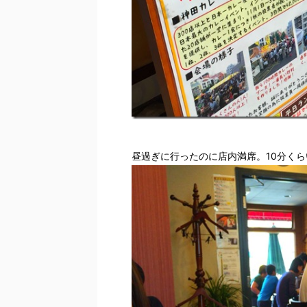
昼過ぎに行ったのに店内満席。10分く