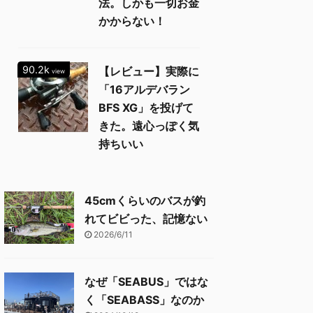
法。しかも一切お金
かからない！
90.2k
【レビュー】実際に
view
「16アルデバラン
BFS XG」を投げて
きた。遠心っぽく気
持ちいい
45cmくらいのバスが釣
れてビビった、記憶ない
2026/6/11
なぜ「SEABUS」ではな
く「SEABASS」なのか