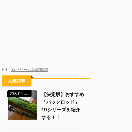
PR：
新旧リール比較図鑑
人気記事
213.9k
【決定版】おすすめ
view
「パックロッド」
19シリーズを紹介
する！！