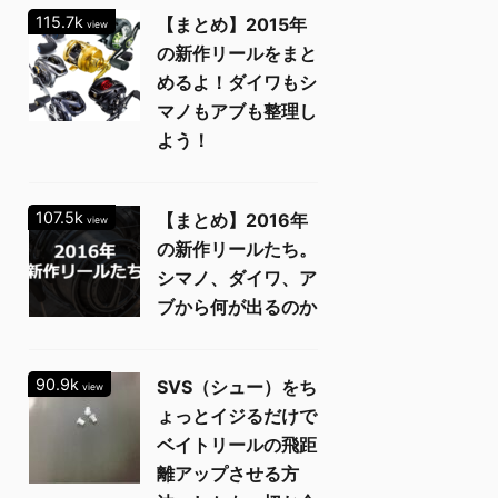
115.7k
【まとめ】2015年
view
の新作リールをまと
めるよ！ダイワもシ
マノもアブも整理し
よう！
107.5k
【まとめ】2016年
view
の新作リールたち。
シマノ、ダイワ、ア
ブから何が出るのか
90.9k
SVS（シュー）をち
view
ょっとイジるだけで
ベイトリールの飛距
離アップさせる方