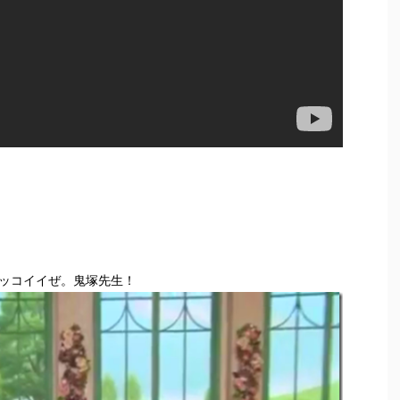
カッコイイぜ。鬼塚先生！