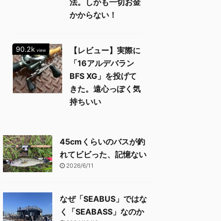
法。しかも一切お金
かからない！
90.2k
【レビュー】実際に
view
「16アルデバラン
BFS XG」を投げて
きた。遠心っぽく気
持ちいい
45cmくらいのバスが釣
れてビビった、記憶ない
2026/6/11
なぜ「SEABUS」ではな
く「SEABASS」なのか