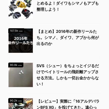
とめるよ！ダイワもシマノもアブも
整理しよう！
107.5k
【まとめ】2016年の新作リールた
view
ち。シマノ、ダイワ、アブから何が
出るのか
90.9k
SVS（シュー）をちょっとイジるだ
view
けでベイトリールの飛距離アップさ
せる方法。しかも一切お金かからな
い！
90.2k
【レビュー】実際に「16アルデバラ
view
ンBFS XG」を投げてきた。遠心っ