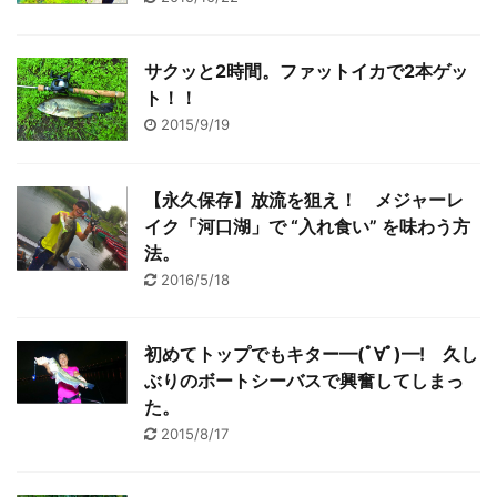
サクッと2時間。ファットイカで2本ゲッ
ト！！
2015/9/19
【永久保存】放流を狙え！ メジャーレ
イク「河口湖」で “入れ食い” を味わう方
法。
2016/5/18
初めてトップでもキター━(ﾟ∀ﾟ)━! 久し
ぶりのボートシーバスで興奮してしまっ
た。
2015/8/17