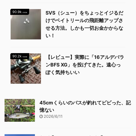
90.9k
SVS（シュー）をちょっとイジるだ
view
けでベイトリールの飛距離アップさ
せる方法。しかも一切お金かからな
い！
90.2k
【レビュー】実際に「16アルデバラ
view
ンBFS XG」を投げてきた。遠心っ
ぽく気持ちいい
45cmくらいのバスが釣れてビビった、記
憶ない
2026/6/11