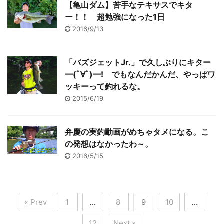
【亀山ダム】苦手なテキサスでキタ
ー！！ 超勉強になった1日
2016/9/13
「バズジェットJr.」で久しぶりにキター
━(ﾟ∀ﾟ)━! でもなんだかんだ、やっぱワ
ッキーって釣れるな。
2015/6/19
弁慶の実釣動画がめちゃタメになる。こ
の発想はなかったわ～。
2016/5/15
« Prev
1
…
8
9
10
…
12
Next »