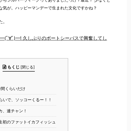
な気が。ハッピーマンデーで生まれた文化ですかね？
た。
(ﾟ∀ﾟ)━! 久しぶりのボートシーバスで興奮してし
もくじ
[
閉じる
]
時間くらいだけ
くらいで、ソッコーくるー！！
カ、連チャン！
生初のファットイカフィッシュ