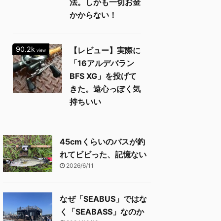
法。しかも一切お金
かからない！
90.2k
【レビュー】実際に
view
「16アルデバラン
BFS XG」を投げて
きた。遠心っぽく気
持ちいい
45cmくらいのバスが釣
れてビビった、記憶ない
2026/6/11
なぜ「SEABUS」ではな
く「SEABASS」なのか