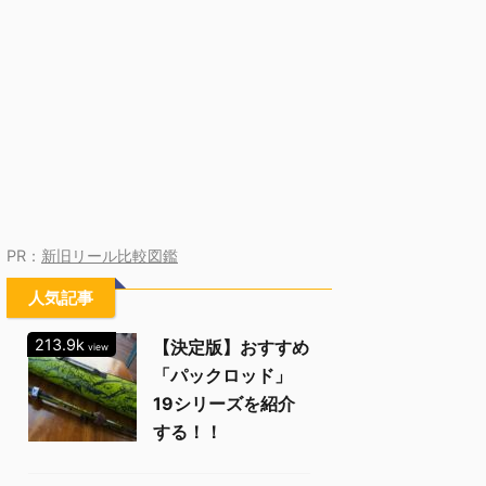
PR：
新旧リール比較図鑑
人気記事
213.9k
【決定版】おすすめ
view
「パックロッド」
19シリーズを紹介
する！！