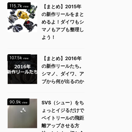
115.7k
【まとめ】2015年
view
の新作リールをまと
めるよ！ダイワもシ
マノもアブも整理し
よう！
107.5k
【まとめ】2016年
view
の新作リールたち。
シマノ、ダイワ、ア
ブから何が出るのか
90.9k
SVS（シュー）をち
view
ょっとイジるだけで
ベイトリールの飛距
離アップさせる方