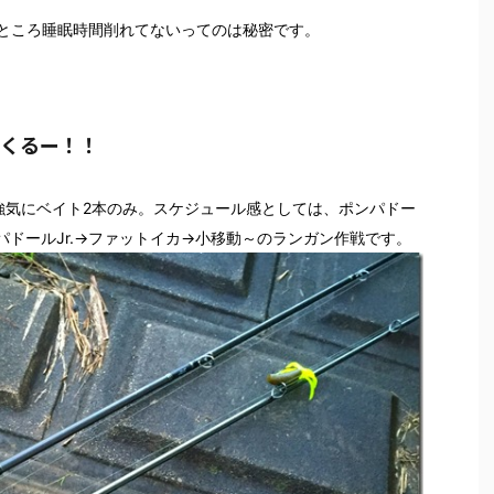
ところ睡眠時間削れてないってのは秘密です。
ーくるー！！
強気にベイト2本のみ。スケジュール感としては、ポンパドー
ンパドールJr.→ファットイカ→小移動～のランガン作戦です。