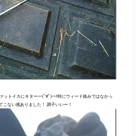
ットイカにキター━(ﾟ∀ﾟ)━!特にウィード絡みではなかっ
てこない感ありました！ 調子いいー！