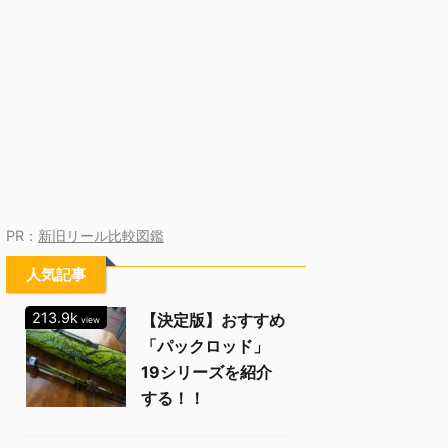
PR：
新旧リール比較図鑑
人気記事
213.9k
【決定版】おすすめ
view
「パックロッド」
19シリーズを紹介
する！！