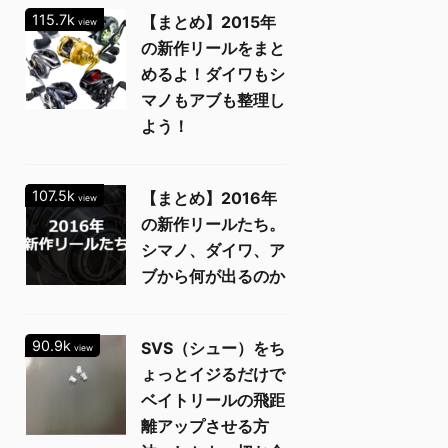
115.7k
【まとめ】2015年
view
の新作リールをまと
めるよ！ダイワもシ
マノもアブも整理し
よう！
107.5k
【まとめ】2016年
view
の新作リールたち。
シマノ、ダイワ、ア
ブから何が出るのか
90.9k
SVS（シュー）をち
view
ょっとイジるだけで
ベイトリールの飛距
離アップさせる方