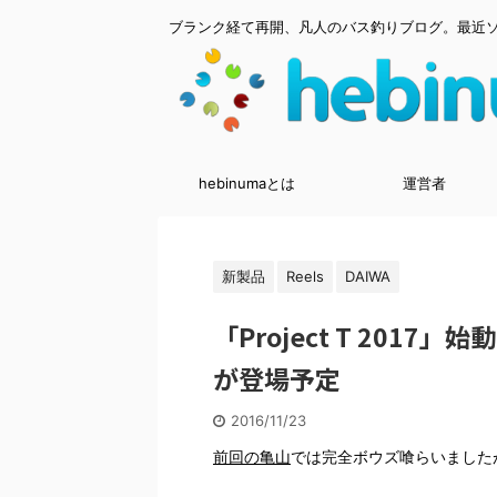
ブランク経て再開、凡人のバス釣りブログ。最近
hebinumaとは
運営者
新製品
Reels
DAIWA
「Project T 201
が登場予定
2016/11/23
前回の亀山
では完全ボウズ喰らいました