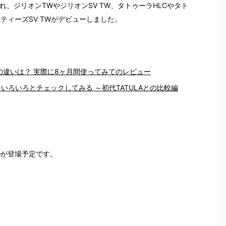
れ、ジリオンTWやジリオンSV TW、タトゥーラHLCやタト
ティーズSV TWがデビューしました。
の違いは？ 実際に8ヶ月間使ってみてのレビュー
。いろいろとチェックしてみる ～初代TATULAとの比較編
ル
が登場予定です。