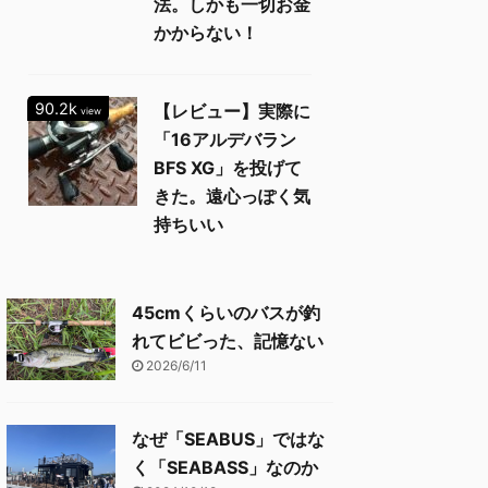
法。しかも一切お金
かからない！
90.2k
【レビュー】実際に
view
「16アルデバラン
BFS XG」を投げて
きた。遠心っぽく気
持ちいい
45cmくらいのバスが釣
れてビビった、記憶ない
2026/6/11
なぜ「SEABUS」ではな
く「SEABASS」なのか