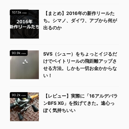
107.5k
【まとめ】2016年の新作リールた
view
ち。シマノ、ダイワ、アブから何が
出るのか
90.9k
SVS（シュー）をちょっとイジるだ
view
けでベイトリールの飛距離アップさ
せる方法。しかも一切お金かからな
い！
90.2k
【レビュー】実際に「16アルデバラ
view
ンBFS XG」を投げてきた。遠心っ
ぽく気持ちいい