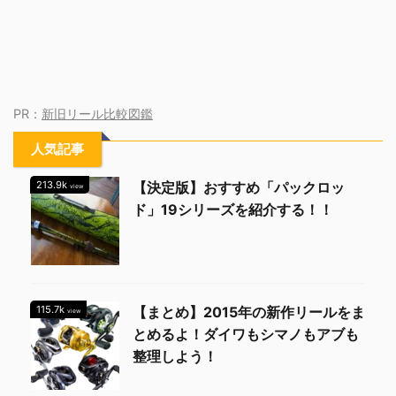
PR：
新旧リール比較図鑑
人気記事
213.9k
【決定版】おすすめ「パックロッ
view
ド」19シリーズを紹介する！！
115.7k
【まとめ】2015年の新作リールをま
view
とめるよ！ダイワもシマノもアブも
整理しよう！