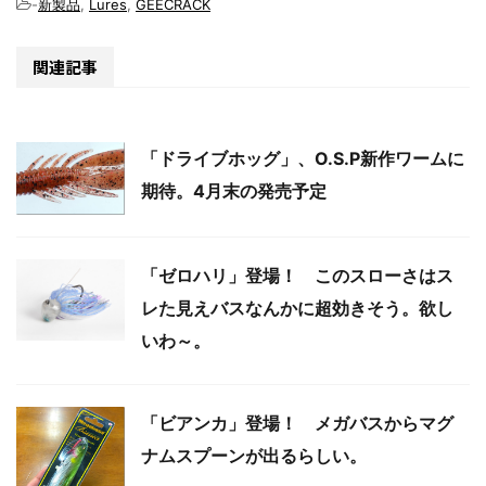
-
新製品
,
Lures
,
GEECRACK
関連記事
「ドライブホッグ」、O.S.P新作ワームに
期待。4月末の発売予定
「ゼロハリ」登場！ このスローさはス
レた見えバスなんかに超効きそう。欲し
いわ～。
「ビアンカ」登場！ メガバスからマグ
ナムスプーンが出るらしい。