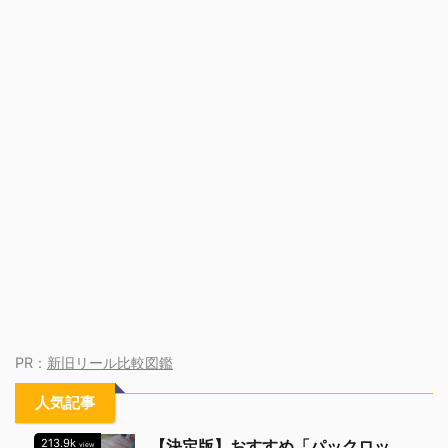
PR：
新旧リール比較図鑑
人気記事
213.9k
【決定版】おすすめ「パックロッ
view