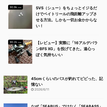
90.9k
SVS（シュー）をちょっとイジるだ
view
けでベイトリールの飛距離アップさ
せる方法。しかも一切お金かからな
い！
90.2k
【レビュー】実際に「16アルデバラ
view
ンBFS XG」を投げてきた。遠心っ
ぽく気持ちいい
45cmくらいのバスが釣れてビビった、記
憶ない
2026/6/11
なぜ「SEABUS」ではなく「SEABASS」