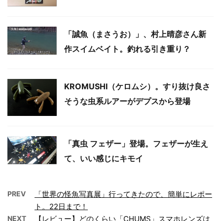
「誠魚（まさうお）」、村上晴彦さん新
作スイムベイト。釣れる引き重り？
KROMUSHI（ケロムシ）。すり抜け良さ
そうな虫系ルアーがデプスから登場
「真虫 フェザー」登場。フェザーが生え
て、いい感じにキモイ
PREV
「世界の怪魚写真展」行ってきたので、簡単にレポー
ト。22日まで！
NEXT
【レビュー】どのくらい「CHUMS」スマホレンズは