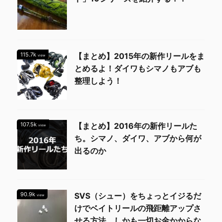
115.7k
【まとめ】2015年の新作リールをま
view
とめるよ！ダイワもシマノもアブも
整理しよう！
107.5k
【まとめ】2016年の新作リールた
view
ち。シマノ、ダイワ、アブから何が
出るのか
90.9k
SVS（シュー）をちょっとイジるだ
view
けでベイトリールの飛距離アップさ
せる方法。しかも一切お金かからな