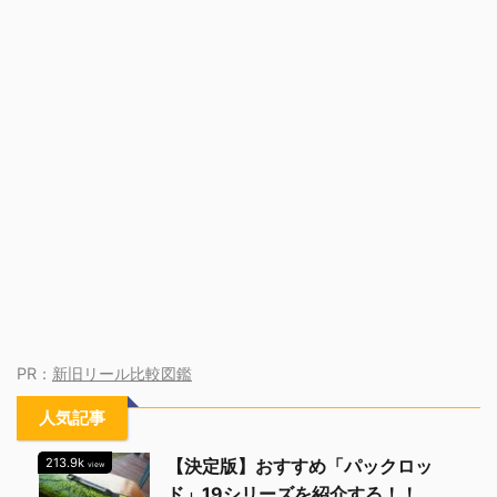
PR：
新旧リール比較図鑑
人気記事
213.9k
【決定版】おすすめ「パックロッ
view
ド」19シリーズを紹介する！！