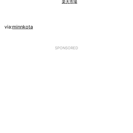
楽天市場
via:
minnkota
SPONSORED