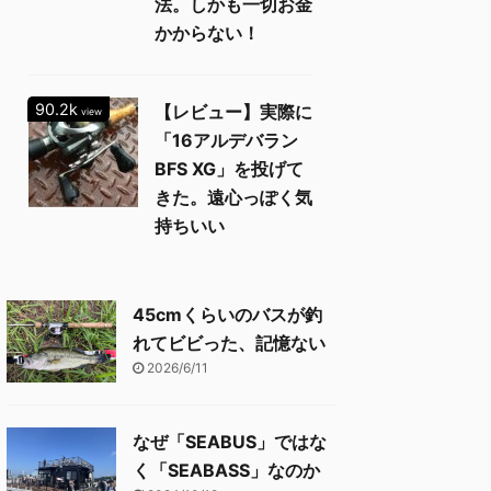
法。しかも一切お金
かからない！
90.2k
【レビュー】実際に
view
「16アルデバラン
BFS XG」を投げて
きた。遠心っぽく気
持ちいい
45cmくらいのバスが釣
れてビビった、記憶ない
2026/6/11
なぜ「SEABUS」ではな
く「SEABASS」なのか