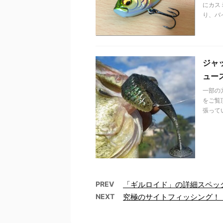
にカス
り、バ
ジャ
ュー
一部の
をご覧
張って
PREV
「ギルロイド」の詳細スペッ
NEXT
究極のサイトフィッシング！