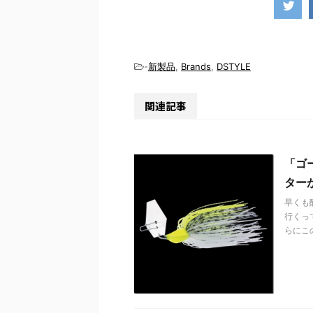
-
新製品
,
Brands
,
DSTYLE
関連記事
「ゴ
ター
早くも
行くっ
らにこ