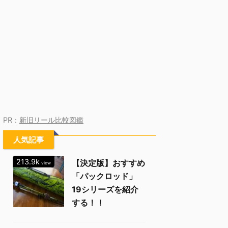
PR：
新旧リール比較図鑑
人気記事
213.9k
【決定版】おすすめ
view
「パックロッド」
19シリーズを紹介
する！！