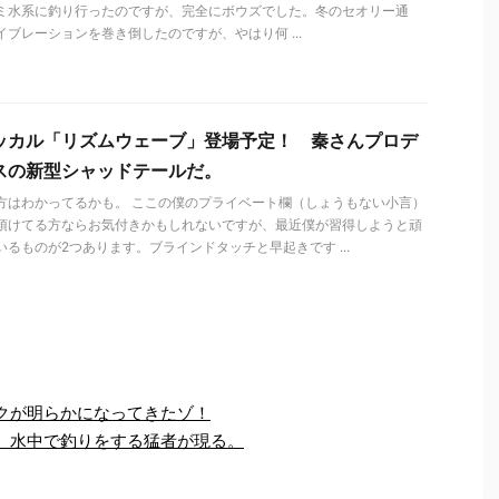
ミ水系に釣り行ったのですが、完全にボウズでした。冬のセオリー通
イブレーションを巻き倒したのですが、やはり何 ...
ッカル「リズムウェーブ」登場予定！ 秦さんプロデ
スの新型シャッドテールだ。
方はわかってるかも。 ここの僕のプライベート欄（しょうもない小言）
頂けてる方ならお気付きかもしれないですが、最近僕が習得しようと頑
いるものが2つあります。ブラインドタッチと早起きです ...
クが明らかになってきたゾ！
 水中で釣りをする猛者が現る。