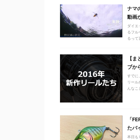
ナマ
動画
ダイエ
るフル
るって
【ま
ブか
すでに
リール
んなこ
「F
たバ
本日も 