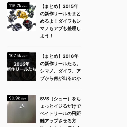
115.7k
【まとめ】2015年
view
の新作リールをまと
めるよ！ダイワもシ
マノもアブも整理し
よう！
107.5k
【まとめ】2016年
view
の新作リールたち。
シマノ、ダイワ、ア
ブから何が出るのか
90.9k
SVS（シュー）をち
view
ょっとイジるだけで
ベイトリールの飛距
離アップさせる方