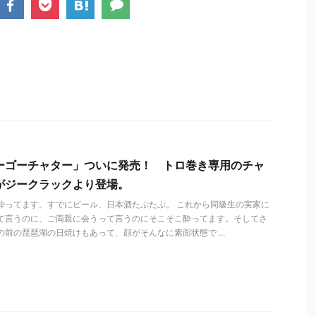
ーゴーチャター」ついに発売！ トロ巻き専用のチャ
がジークラックより登場。
酔ってます。すでにビール、日本酒たぷたぷ。 これから同級生の実家に
て言うのに、ご両親に会うって言うのにそこそこ酔ってます。そしてさ
の前の琵琶湖の日焼けもあって、顔がそんなに素面状態で ...