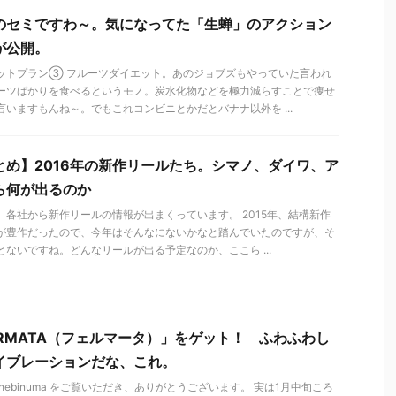
のセミですわ～。気になってた「生蝉」のアクション
が公開。
ットプラン③ フルーツダイエット。あのジョブズもやっていた言われ
ーツばかりを食べるというモノ。炭水化物などを極力減らすことで痩せ
言いますもんね～。でもこれコンビニとかだとバナナ以外を ...
とめ】2016年の新作リールたち。シマノ、ダイワ、ア
ら何が出るのか
、各社から新作リールの情報が出まくっています。 2015年、結構新作
が豊作だったので、今年はそんなにないかなと踏んでいたのですが、そ
とないですね。どんなリールが出る予定なのか、ここら ...
ERMATA（フェルマータ）」をゲット！ ふわふわし
イブレーションだな、これ。
hebinuma をご覧いただき、ありがとうございます。 実は1月中旬ころ