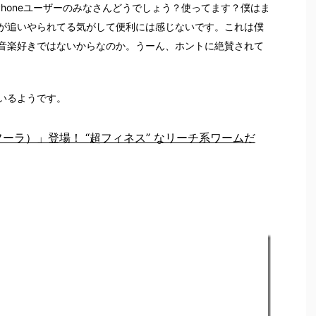
Phoneユーザーのみなさんどうでしょう？使ってます？僕はま
が追いやられてる気がして便利には感じないです。これは僕
音楽好きではないからなのか。うーん、ホントに絶賛されて
いるようです。
a（フーラ）」登場！ “超フィネス” なリーチ系ワームだ