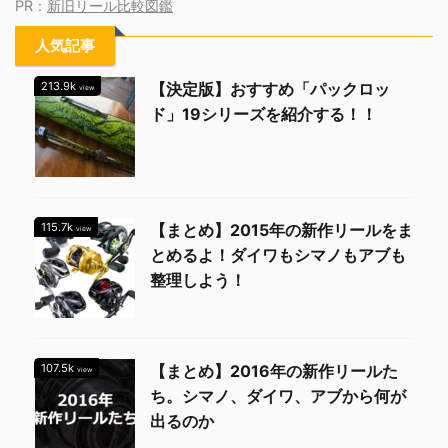
PR：
新旧リール比較図鑑
人気記事
213.9k
【決定版】おすすめ「パックロッ
view
ド」19シリーズを紹介する！！
115.7k
【まとめ】2015年の新作リールをま
view
とめるよ！ダイワもシマノもアブも
整理しよう！
107.5k
【まとめ】2016年の新作リールた
view
ち。シマノ、ダイワ、アブから何が
出るのか