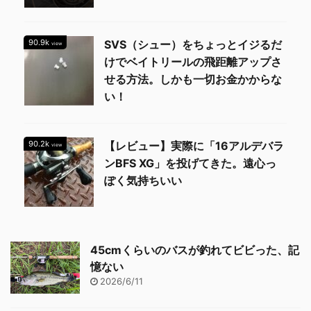
90.9k
SVS（シュー）をちょっとイジるだ
view
けでベイトリールの飛距離アップさ
せる方法。しかも一切お金かからな
い！
90.2k
【レビュー】実際に「16アルデバラ
view
ンBFS XG」を投げてきた。遠心っ
ぽく気持ちいい
45cmくらいのバスが釣れてビビった、記
憶ない
2026/6/11