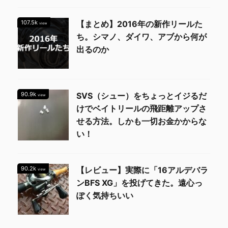
107.5k
【まとめ】2016年の新作リールた
view
ち。シマノ、ダイワ、アブから何が
出るのか
90.9k
SVS（シュー）をちょっとイジるだ
view
けでベイトリールの飛距離アップさ
せる方法。しかも一切お金かからな
い！
90.2k
【レビュー】実際に「16アルデバラ
view
ンBFS XG」を投げてきた。遠心っ
ぽく気持ちいい