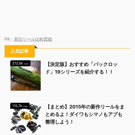
PR：
新旧リール比較図鑑
人気記事
213.9k
【決定版】おすすめ「パックロッ
view
ド」19シリーズを紹介する！！
115.7k
【まとめ】2015年の新作リールをま
view
とめるよ！ダイワもシマノもアブも
整理しよう！