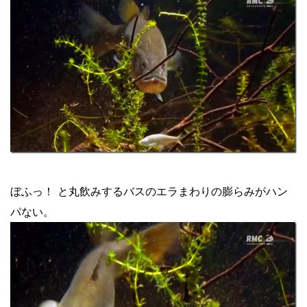
ぼふっ！ と丸飲みするバスのエラまわりの膨らみがハン
パない。