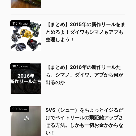
115.7k
【まとめ】2015年の新作リールをま
view
とめるよ！ダイワもシマノもアブも
整理しよう！
107.5k
【まとめ】2016年の新作リールた
view
ち。シマノ、ダイワ、アブから何が
出るのか
90.9k
SVS（シュー）をちょっとイジるだ
view
けでベイトリールの飛距離アップさ
せる方法。しかも一切お金かからな
い！