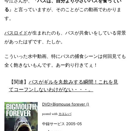
今江さんが、『
バスは、自分より小さいバスを食ってい
る
』と言っていますが、そのことがこの動画でわかりま
す。
バスロイド
が生まれたのも、バスが共食いをしている背景
があったはずです、たしか。
こういった水中動画、特にバスの捕食シーンは何回見ても
全く飽きないもんです。あー釣り行きてぇ！
【関連】
バスがギルを丸飲みする瞬間！これを見
てコーフンしないわけがない・・・。
DVD>Bigmouse forever (
)
カエレバ
posted with
中録サービス 2005-05