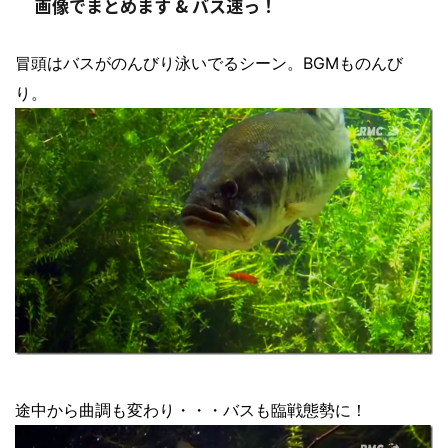
画像でまとめます & バス速っ！
冒頭はバスがのんびり泳いでるシーン。BGMものんび
り。
途中から曲調も変わり・・・バスも臨戦態勢に！