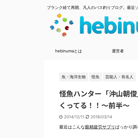
ブランク経て再開、凡人のバス釣りブログ。最近
hebinumaとは
運営者
魚・海洋生物
怪魚
芸能人・有名人
怪魚ハンター「沖山朝俊
くってる！！～前半～
2014/12/11
2018/03/14
最近はこんな
眼精疲労サプリ
ばっかり調