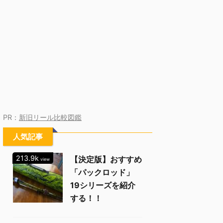
PR：
新旧リール比較図鑑
人気記事
213.9k
【決定版】おすすめ
view
「パックロッド」
19シリーズを紹介
する！！