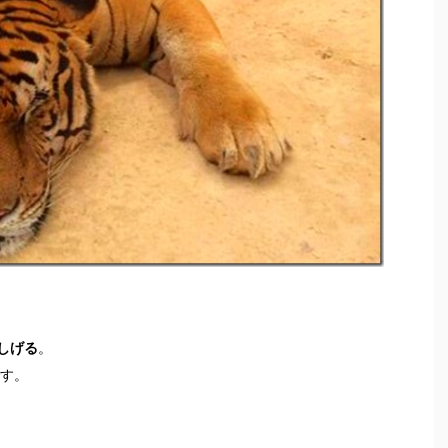
しげる
。
です。