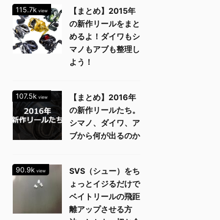
115.7k
【まとめ】2015年
view
の新作リールをまと
めるよ！ダイワもシ
マノもアブも整理し
よう！
107.5k
【まとめ】2016年
view
の新作リールたち。
シマノ、ダイワ、ア
ブから何が出るのか
90.9k
SVS（シュー）をち
view
ょっとイジるだけで
ベイトリールの飛距
離アップさせる方