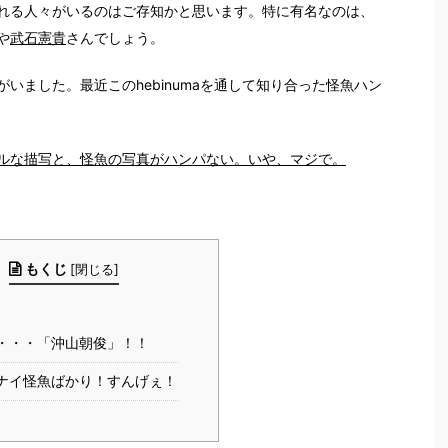
れる人々がいるのはご存知かと思います。特に有名なのは、
や
武石憲貴
さんでしょう。
いました。最近このhebinumaを通して知り合った怪魚ハン
ルな描写と、怪魚の写真がハンパない。いや、マジで。
もくじ
[
閉じる
]
・・・「沖山朝俊」！！
ナイ怪魚ばかり！すんげぇ！