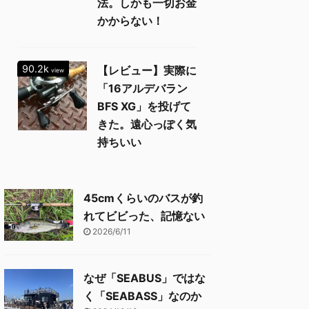
法。しかも一切お金
かからない！
90.2k
【レビュー】実際に
view
「16アルデバラン
BFS XG」を投げて
きた。遠心っぽく気
持ちいい
45cmくらいのバスが釣
れてビビった、記憶ない
2026/6/11
なぜ「SEABUS」ではな
く「SEABASS」なのか