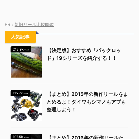
PR：
新旧リール比較図鑑
人気記事
213.9k
【決定版】おすすめ「パックロッ
view
ド」19シリーズを紹介する！！
115.7k
【まとめ】2015年の新作リールをま
view
とめるよ！ダイワもシマノもアブも
整理しよう！
107.5k
【まとめ】2016年の新作リールた
view