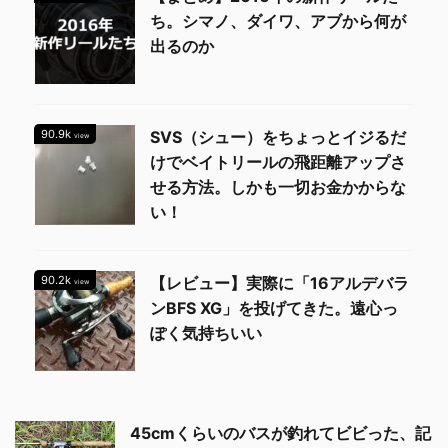
ち。シマノ、ダイワ、アブから何が
出るのか
90.9k
SVS（シュー）をちょっとイジるだ
view
けでベイトリールの飛距離アップさ
せる方法。しかも一切お金かからな
い！
90.2k
【レビュー】実際に「16アルデバラ
view
ンBFS XG」を投げてきた。遠心っ
ぽく気持ちいい
45cmくらいのバスが釣れてビビった、記