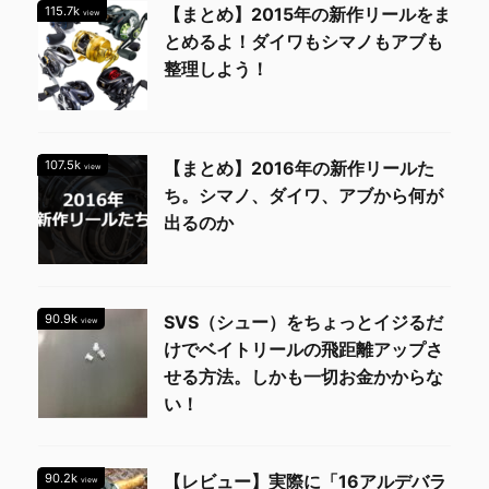
115.7k
【まとめ】2015年の新作リールをま
view
とめるよ！ダイワもシマノもアブも
整理しよう！
107.5k
【まとめ】2016年の新作リールた
view
ち。シマノ、ダイワ、アブから何が
出るのか
90.9k
SVS（シュー）をちょっとイジるだ
view
けでベイトリールの飛距離アップさ
せる方法。しかも一切お金かからな
い！
90.2k
【レビュー】実際に「16アルデバラ
view