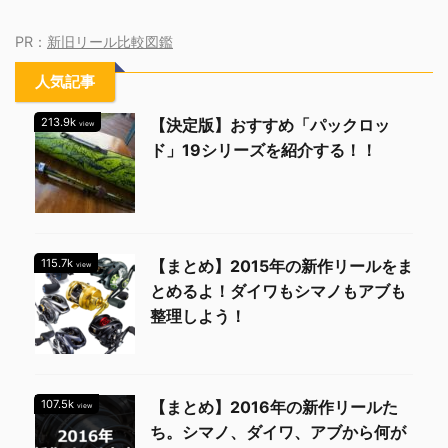
PR：
新旧リール比較図鑑
人気記事
213.9k
【決定版】おすすめ「パックロッ
view
ド」19シリーズを紹介する！！
115.7k
【まとめ】2015年の新作リールをま
view
とめるよ！ダイワもシマノもアブも
整理しよう！
107.5k
【まとめ】2016年の新作リールた
view
ち。シマノ、ダイワ、アブから何が