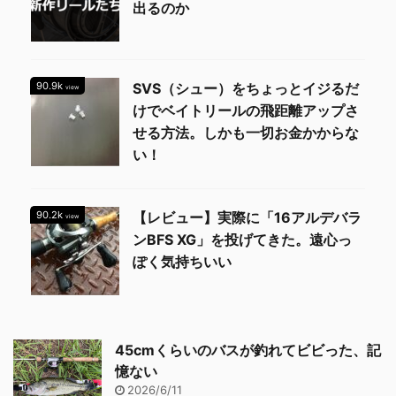
出るのか
90.9k
SVS（シュー）をちょっとイジるだ
view
けでベイトリールの飛距離アップさ
せる方法。しかも一切お金かからな
い！
90.2k
【レビュー】実際に「16アルデバラ
view
ンBFS XG」を投げてきた。遠心っ
ぽく気持ちいい
45cmくらいのバスが釣れてビビった、記
憶ない
2026/6/11