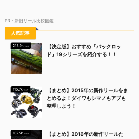
PR：
新旧リール比較図鑑
人気記事
213.9k
【決定版】おすすめ「パックロッ
view
ド」19シリーズを紹介する！！
115.7k
【まとめ】2015年の新作リールをま
view
とめるよ！ダイワもシマノもアブも
整理しよう！
107.5k
【まとめ】2016年の新作リールた
view