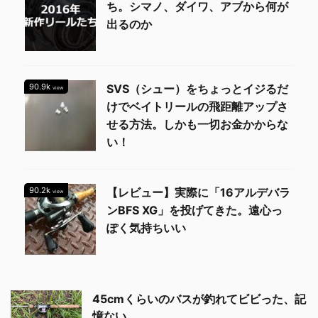
ち。シマノ、ダイワ、アブから何が
出るのか
90.9k
SVS（シュー）をちょっとイジるだ
view
けでベイトリールの飛距離アップさ
せる方法。しかも一切お金かからな
い！
90.2k
【レビュー】実際に「16アルデバラ
view
ンBFS XG」を投げてきた。遠心っ
ぽく気持ちいい
45cmくらいのバスが釣れてビビった、記
憶ない