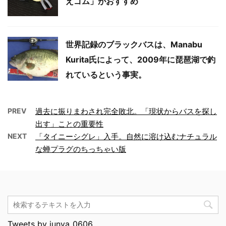
えゴム」がおすすめ
世界記録のブラックバスは、Manabu
Kurita氏によって、2009年に琵琶湖で釣
れているという事実。
PREV
過去に振りまわされ完全敗北。「現状からバスを探し
出す」ことの重要性
NEXT
「タイニーシグレ」入手。自然に溶け込むナチュラル
な蝉プラグのちっちゃい版
Tweets by junya_0606