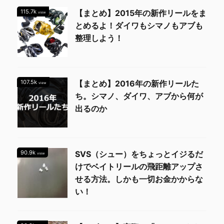
115.7k
【まとめ】2015年の新作リールをま
view
とめるよ！ダイワもシマノもアブも
整理しよう！
107.5k
【まとめ】2016年の新作リールた
view
ち。シマノ、ダイワ、アブから何が
出るのか
90.9k
SVS（シュー）をちょっとイジるだ
view
けでベイトリールの飛距離アップさ
せる方法。しかも一切お金かからな
い！