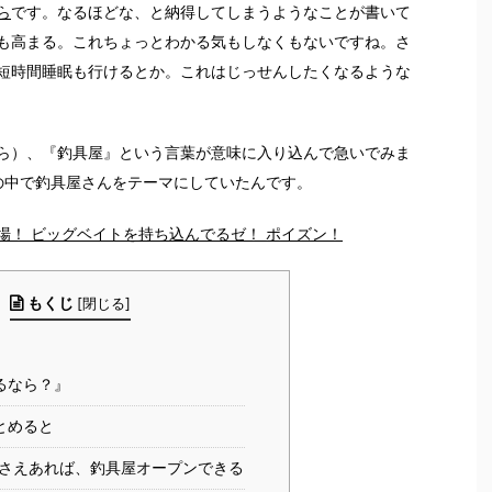
ら
です。なるほどな、と納得してしまうようなことが書いて
も高まる。これちょっとわかる気もしなくもないですね。さ
短時間睡眠も行けるとか。これはじっせんしたくなるような
ら）、『釣具屋』という言葉が意味に入り込んで急いでみま
の中で釣具屋さんをテーマにしていたんです。
場！ ビッグベイトを持ち込んでるゼ！ ポイズン！
もくじ
[
閉じる
]
るなら？』
とめると
境さえあれば、釣具屋オープンできる