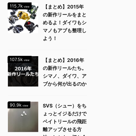
115.7k
【まとめ】2015年
view
の新作リールをまと
めるよ！ダイワもシ
マノもアブも整理し
よう！
107.5k
【まとめ】2016年
view
の新作リールたち。
シマノ、ダイワ、ア
ブから何が出るのか
90.9k
SVS（シュー）をち
view
ょっとイジるだけで
ベイトリールの飛距
離アップさせる方