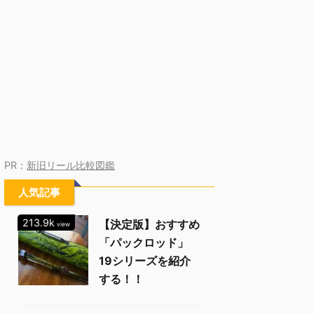
PR：
新旧リール比較図鑑
人気記事
213.9k
【決定版】おすすめ
view
「パックロッド」
19シリーズを紹介
する！！