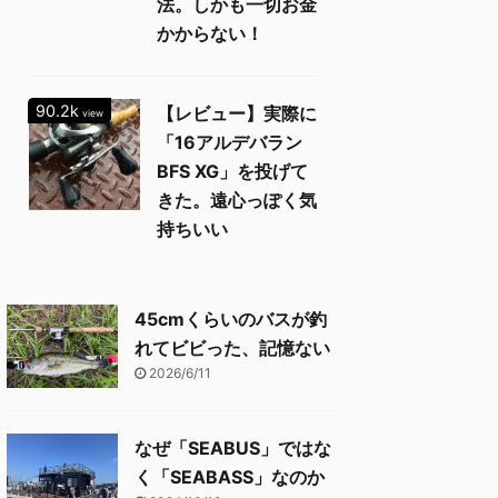
法。しかも一切お金
かからない！
90.2k
【レビュー】実際に
view
「16アルデバラン
BFS XG」を投げて
きた。遠心っぽく気
持ちいい
45cmくらいのバスが釣
れてビビった、記憶ない
2026/6/11
なぜ「SEABUS」ではな
く「SEABASS」なのか