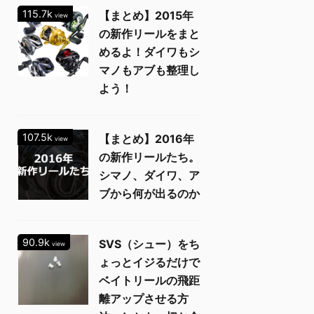
115.7k
【まとめ】2015年
view
の新作リールをまと
めるよ！ダイワもシ
マノもアブも整理し
よう！
107.5k
【まとめ】2016年
view
の新作リールたち。
シマノ、ダイワ、ア
ブから何が出るのか
90.9k
SVS（シュー）をち
view
ょっとイジるだけで
ベイトリールの飛距
離アップさせる方