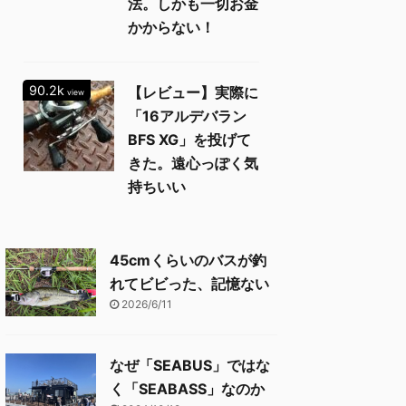
法。しかも一切お金
かからない！
90.2k
【レビュー】実際に
view
「16アルデバラン
BFS XG」を投げて
きた。遠心っぽく気
持ちいい
45cmくらいのバスが釣
れてビビった、記憶ない
2026/6/11
なぜ「SEABUS」ではな
く「SEABASS」なのか