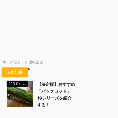
PR：
新旧リール比較図鑑
人気記事
213.9k
【決定版】おすすめ
view
「パックロッド」
19シリーズを紹介
する！！