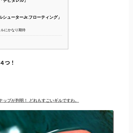
LL「チビタレル」
ブルシューターJr.フローティング」
レルにかなり期待
４つ！
」
ナップが判明！ どれもすごいギルですわ。