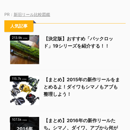
PR：
新旧リール比較図鑑
人気記事
213.9k
【決定版】おすすめ「パックロッ
view
ド」19シリーズを紹介する！！
115.7k
【まとめ】2015年の新作リールをま
view
とめるよ！ダイワもシマノもアブも
整理しよう！
107.5k
【まとめ】2016年の新作リールた
view
ち。シマノ、ダイワ、アブから何が