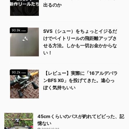
出るのか
90.9k
SVS（シュー）をちょっとイジるだ
view
けでベイトリールの飛距離アップさ
せる方法。しかも一切お金かからな
い！
90.2k
【レビュー】実際に「16アルデバラ
view
ンBFS XG」を投げてきた。遠心っ
ぽく気持ちいい
45cmくらいのバスが釣れてビビった、記
憶ない