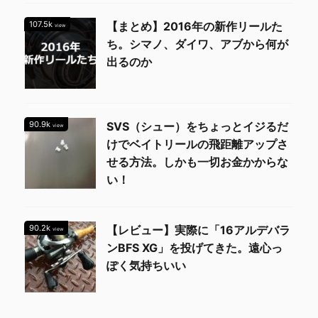
107.5k
【まとめ】2016年の新作リールた
view
ち。シマノ、ダイワ、アブから何が
出るのか
90.9k
SVS（シュー）をちょっとイジるだ
view
けでベイトリールの飛距離アップさ
せる方法。しかも一切お金かからな
い！
90.2k
【レビュー】実際に「16アルデバラ
view
ンBFS XG」を投げてきた。遠心っ
ぽく気持ちいい