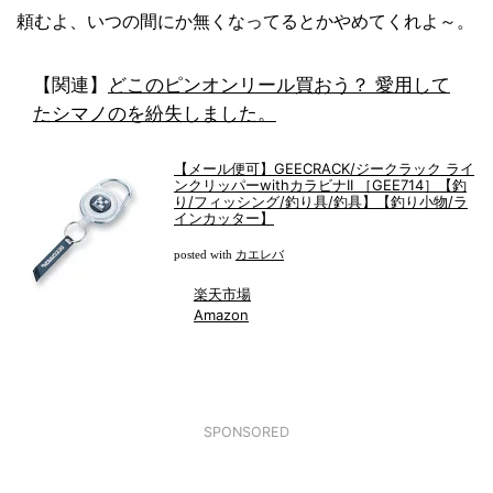
頼むよ、いつの間にか無くなってるとかやめてくれよ～。
【関連】
どこのピンオンリール買おう？ 愛用して
たシマノのを紛失しました。
【メール便可】GEECRACK/ジークラック ライ
ンクリッパーwithカラビナII ［GEE714］【釣
り/フィッシング/釣り具/釣具】【釣り小物/ラ
インカッター】
カエレバ
posted with
楽天市場
Amazon
SPONSORED