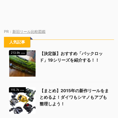
PR：
新旧リール比較図鑑
人気記事
213.9k
【決定版】おすすめ「パックロッ
view
ド」19シリーズを紹介する！！
115.7k
【まとめ】2015年の新作リールをま
view
とめるよ！ダイワもシマノもアブも
整理しよう！