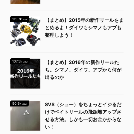
115.7k
【まとめ】2015年の新作リールをま
view
とめるよ！ダイワもシマノもアブも
整理しよう！
107.5k
【まとめ】2016年の新作リールた
view
ち。シマノ、ダイワ、アブから何が
出るのか
90.9k
SVS（シュー）をちょっとイジるだ
view
けでベイトリールの飛距離アップさ
せる方法。しかも一切お金かからな
い！