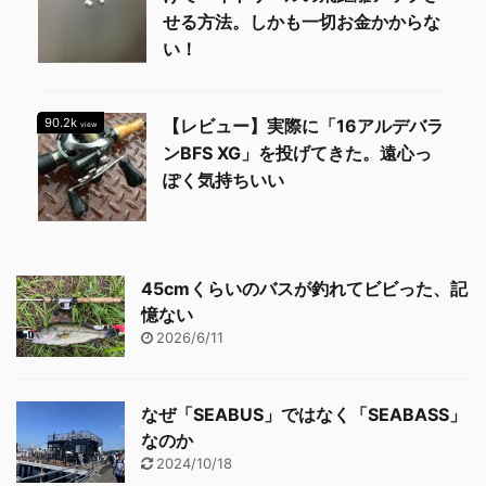
せる方法。しかも一切お金かからな
い！
90.2k
【レビュー】実際に「16アルデバラ
view
ンBFS XG」を投げてきた。遠心っ
ぽく気持ちいい
45cmくらいのバスが釣れてビビった、記
憶ない
2026/6/11
なぜ「SEABUS」ではなく「SEABASS」
なのか
2024/10/18