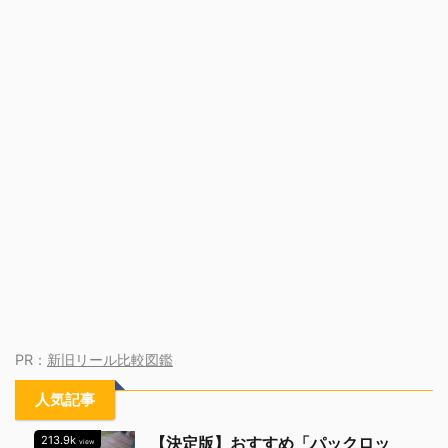
PR：
新旧リール比較図鑑
人気記事
213.9k
【決定版】おすすめ「パックロッ
view