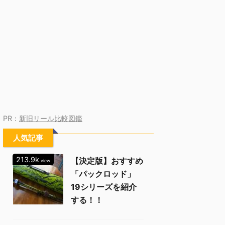
PR：
新旧リール比較図鑑
人気記事
213.9k
【決定版】おすすめ
view
「パックロッド」
19シリーズを紹介
する！！