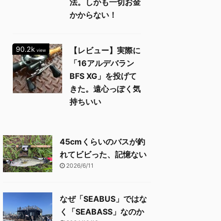
法。しかも一切お金
かからない！
90.2k
【レビュー】実際に
view
「16アルデバラン
BFS XG」を投げて
きた。遠心っぽく気
持ちいい
45cmくらいのバスが釣
れてビビった、記憶ない
2026/6/11
なぜ「SEABUS」ではな
く「SEABASS」なのか