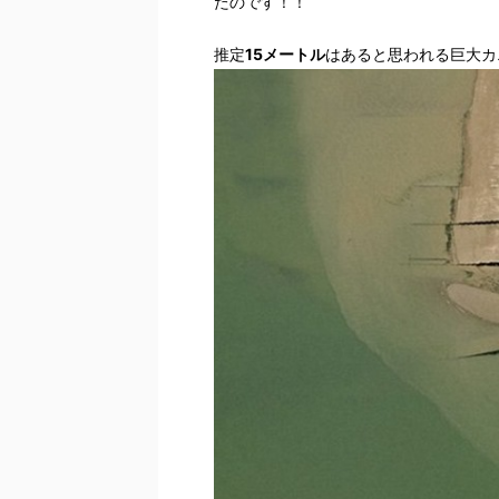
たのです！！
推定
15メートル
はあると思われる巨大カ