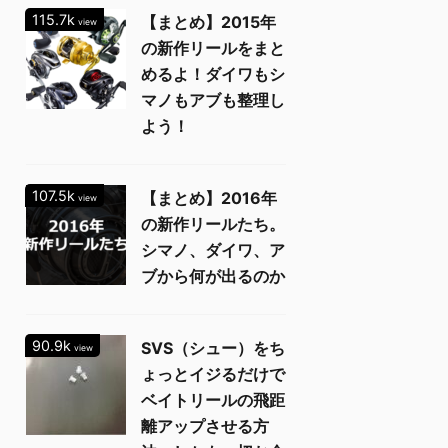
115.7k
【まとめ】2015年
view
の新作リールをまと
めるよ！ダイワもシ
マノもアブも整理し
よう！
107.5k
【まとめ】2016年
view
の新作リールたち。
シマノ、ダイワ、ア
ブから何が出るのか
90.9k
SVS（シュー）をち
view
ょっとイジるだけで
ベイトリールの飛距
離アップさせる方