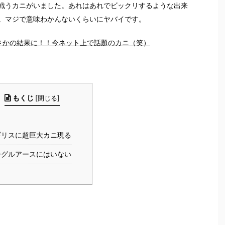
戦うカニがいました。あれはあれでビックリするような出来
。マジで意味わかんないくらいにヤバイです。
まさかの結果に！！今ネット上で話題のカニ（笑）
もくじ
[
閉じる
]
ギリスに超巨大カニ現る
ーグルアースにはいない